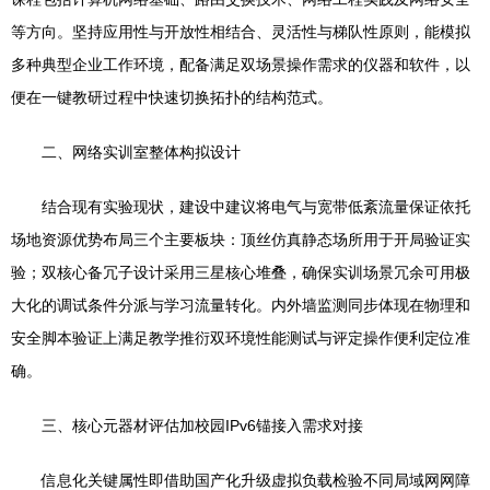
等方向。坚持应用性与开放性相结合、灵活性与梯队性原则，能模拟
多种典型企业工作环境，配备满足双场景操作需求的仪器和软件，以
便在一键教研过程中快速切换拓扑的结构范式。
二、网络实训室整体构拟设计
结合现有实验现状，建设中建议将电气与宽带低紊流量保证依托
场地资源优势布局三个主要板块：顶丝仿真静态场所用于开局验证实
验；双核心备冗子设计采用三星核心堆叠，确保实训场景冗余可用极
大化的调试条件分派与学习流量转化。内外墙监测同步体现在物理和
安全脚本验证上满足教学推衍双环境性能测试与评定操作便利定位准
确。
三、核心元器材评估加校园IPv6锚接入需求对接
信息化关键属性即借助国产化升级虚拟负载检验不同局域网网障