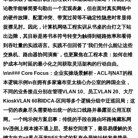
论教学能够简要勾勒出一个宏观表象，但在面对真实网络中
的硬件故障、配置冲突、带宽过荷等不确定性隐患时常显得
捉襟见肘。因此，计算机网络工程实训从书桌的台灯之下站
出边陲，其目标是将书本符号转变为触得到链路效率和看得
到吞吐量的实战语言。实践不但回答了‘我们凭什么能让这些
交换机、路由器协同演奏’，也更聚焦在工程本质：如何在维
护成本与时延的最小化之间获取灵活架构的行动自由。
\n\n### Core Focus：企业实操场景解析 - ACL与NAT的根
本逻辑示例\n在拥有多家遍布亚太核心办公室的跨国企业，
不同的业务接点分别在管理VLAN 10、员工VLAN 20、大厅
KioskVLAN 60和IDCA-区间等多个逻辑分组中迂巡回局；这
一切的表象尽头需要给出统一的出口线路并暴露至公用互联
网。一个纯示例方案启事：传统的手段在路由环路掩藏私网
Irv违例上根本接不通上层。受标空间溃下，最容易缓解的关
键方向在eit界点开发NFS方式的私有全局地址转发表拨号，